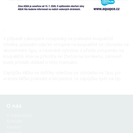
04. 08. 2025
Od 4.8.2025 si mohou abonenti zaregistrovaní v Aquacentru
Pardubice z čipu zakoupit na koupališti Cihelna jakékoliv
jednorázové vstupné nebo zapůjčit klíček od skříňky.
V případě zakoupení vstupenky na pokladně koupaliště
Cihelna, pokladní odečte vstupné na koupaliště ze zůstatku na
abonentním čipu, a následně vytiskne a předá vstupenku na
koupaliště, kterou přiložíte ke čtečce na turniketu, zároveň
bude předán doklad o této transakci.
Zápůjčku klíčku na skříňky odečtou ze zůstatku na čipu, po
vrácení klíčku pokladní vrátí peníze za zápůjčku zpět na čip.
O nás
O aquacentru
Kontakt
Kariéra
Partneři