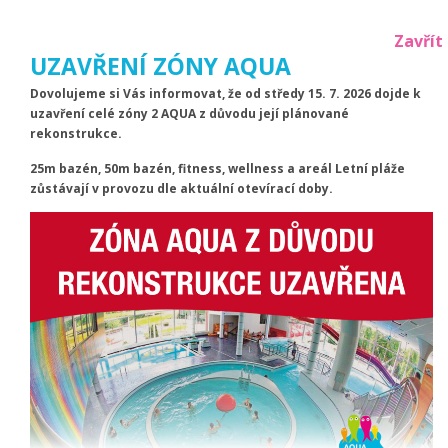
Zavřít
UZAVŘENÍ ZÓNY AQUA
Dovolujeme si Vás informovat, že od středy 15. 7. 2026 dojde k
uzavření celé zóny 2 AQUA z důvodu její plánované
rekonstrukce.
25m bazén, 50m bazén, fitness, wellness a areál Letní pláže
Aktuální počet návštěvníků
zůstávají v provozu dle aktuální otevírací doby.
bazén:
15
|
aqua:
0
|
Letní areál:
22
|
wellness:
2
Teploty venkovních bazénů
rekreační:
27.1
|
brouzdaliště:
26.4
Menu
Abonentské čipy na
koupališti Cihelna