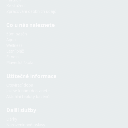
Ke stažení
Zpracování osobních údajů
Co u nás naleznete
50m bazén
Aqua
Wellness
Letní pláž
Fitness
Plavecká škola
Užitečné informace
AquaBot
Otevírací doba
Online
Jak se k nám dostanete
Aktuální teploty bazénů
👋 Ahoj! Jsem AquaBot — virtuální
Další služby
asistent plovárny. Zeptej se mě na
teplotu vody, obsazenost, otevírací
Dárky
dobu nebo cokoli jiného!
Narozeninové oslavy