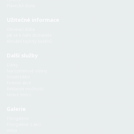
Plavecká škola
Užitečné informace
AquaBot
Otevírací doba
Online
Jak se k nám dostanete
Aktuální teploty bazénů
👋 Ahoj! Jsem AquaBot — virtuální
Další služby
asistent plovárny. Zeptej se mě na
teplotu vody, obsazenost, otevírací
Dárky
dobu nebo cokoli jiného!
Narozeninové oslavy
Soustředění
Můžeš se mě například zeptat:
Firemní akce
Reklamní možnosti
🌡️ Jaká je teplota?
Mokré bistro
👥 Jaká je obsazenost?
🎟️ Jaká je cena vstupného?
Galerie
Fotogalerie
Fotogalerie z akcí
Videa