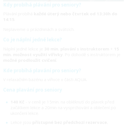
Kdy probíhá plávání pro seniory?
Plávání probíhá
každé úterý nebo čtvrtek od 13:30h do
14:15
.
Neplaveme o prázdninách a svátcích.
Co je náplní jedné lekce?
Náplní jedné lekce je
30 min. plavání s instruktorem
+
15
min. možnost využití vířivky
. Po dohodě s instruktorem je
možné prodloužit cvičení
.
Kde probíhá plavání pro seniory?
V relaxačním bazénu a vířivce v části AQUA.
Cena plavání pro seniory
140 Kč
- v ceně je 15min. na obléknutí do plavek před
začátkem lekce a 20min na vysprchování a oblečení po
ukončení lekce.
Lekce jsou
přístupné bez předchozí rezervace.