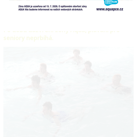
Program pro seniory
Plavání pro seniory
Po dobu uazvření zóny Aqua, plavání pro
seniory neprbíhá.