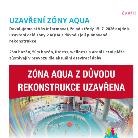
Zavřít
UZAVŘENÍ ZÓNY AQUA
Dovolujeme si Vás informovat, že od středy 15. 7. 2026 dojde k
uzavření celé zóny 2 AQUA z důvodu její plánované
rekonstrukce.
25m bazén, 50m bazén, fitness, wellness a areál Letní pláže
Aktuální počet návštěvníků
zůstávají v provozu dle aktuální otevírací doby.
bazén:
35
|
aqua:
0
|
Letní areál:
0
|
wellness:
0
Teploty venkovních bazénů
rekreační:
25.3
|
brouzdaliště:
25.1
Menu
Plavání pro seniory