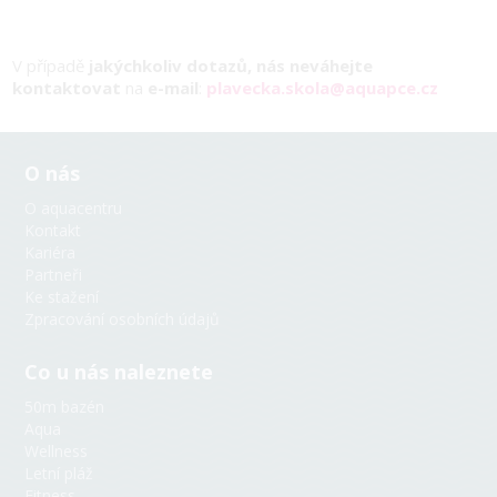
V případě
jakýchkoliv dotazů, nás neváhejte
kontaktovat
na
e-mail
:
plavecka.skola@aquapce.cz
O nás
O aquacentru
Kontakt
Kariéra
Partneři
Ke stažení
Zpracování osobních údajů
Co u nás naleznete
50m bazén
Aqua
Wellness
Letní pláž
Fitness