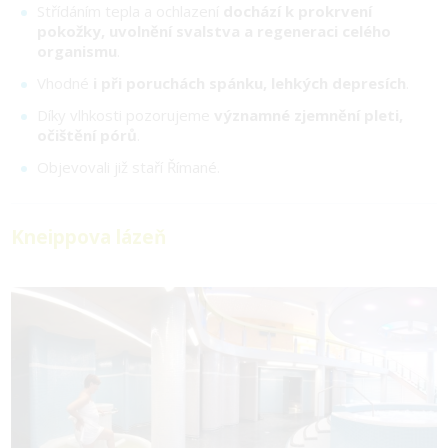
Střídáním tepla a ochlazení
dochází k prokrvení
pokožky, uvolnění svalstva a regeneraci celého
organismu
.
Vhodné
i při poruchách spánku, lehkých depresích
.
Díky vlhkosti pozorujeme
významné zjemnění pleti,
očištění pórů
.
Objevovali již staří Římané.
Kneippova lázeň