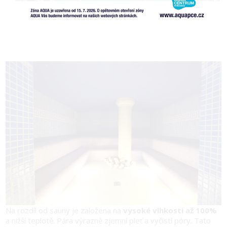
Zásadní součástí našeho wellness jsou také
různé druhy
lázní a koupelí
.
Turecká lázeň
Na rozdíl od sauny je založena na
vysoké vlhkosti až 100%
a nižší teplotě. Pára výrazně zjemní pleť a vyčistí póry. Tato