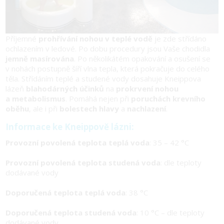
Příjemné
prohřívání nohou v teplé vodě
je zde střídáno
ochlazením v ledové. Po dobu procedury jsou Vaše chodidla
jemně masírována
. Po několikátém opakování a osušení se
v nohách postupně šíří vlna tepla, která pokračuje do celého
těla. Střídáním teplé a studené vody dosahuje Kneippova
lázeň
blahodárných účinků
na
prokrvení nohou
a metabolismus
. Pomáhá nejen při
poruchách krevního
oběhu
, ale i při
bolestech hlavy
a
nachlazení
.
Informace ke Kneippově lázni:
Provozní povolená teplota teplá voda
: 35 – 42 °C
Provozní povolená teplota studená voda
: dle teploty
dodávané vody
Doporučená teplota teplá voda
: 38 °C
Doporučená teplota studená voda
: 10 °C – dle teploty
dodávané vody