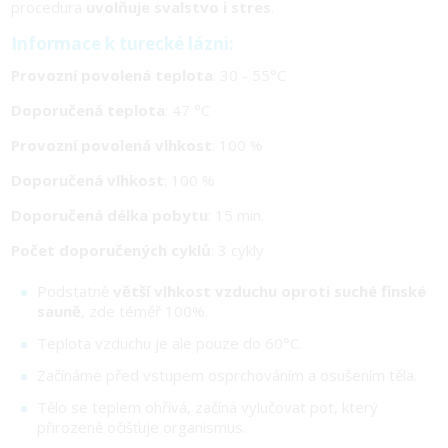
procedura
uvolňuje svalstvo i stres
.
Informace k turecké lázni:
Provozní povolená teplota
: 30 - 55°C
Doporučená teplota
: 47 °C
Provozní povolená vlhkost
: 100 %
Doporučená vlhkost
: 100 %
Doporučená délka pobytu
: 15 min.
Počet doporučených cyklů
: 3 cykly
Podstatně
větší vlhkost vzduchu oproti suché finské
sauně
, zde téměř 100%.
Teplota vzduchu je ale pouze do 60°C.
Začínáme před vstupem osprchováním a osušením těla.
Tělo se teplem ohřívá, začíná vylučovat pot, který
přirozeně očišťuje organismus.