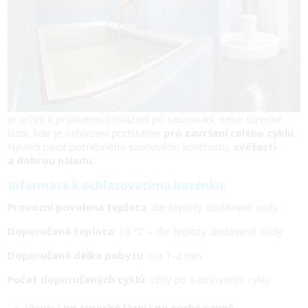
Je určen k prudkému ochlazení po saunování, nebo turecké
lázni, kde je ochlazení podstatné
pro završení celého cyklu
.
Navodí pocit potřebného saunového kontrastu,
svěžesti
a dobrou náladu
.
Informace k ochlazovacímu bazénku:
Provozní povolená teplota
: dle teploty dodávané vody
Doporučená teplota
: 10 °C – dle teploty dodávané vody
Doporučená délka pobytu
: cca 1-2 min
Počet doporučených cyklů
: vždy po saunovacím cyklu
Vhodná
po turecké lázni i po suché sauně
.