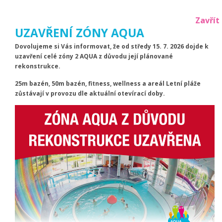
Zavřít
UZAVŘENÍ ZÓNY AQUA
Dovolujeme si Vás informovat, že od středy 15. 7. 2026 dojde k
uzavření celé zóny 2 AQUA z důvodu její plánované
rekonstrukce.
25m bazén, 50m bazén, fitness, wellness a areál Letní pláže
Aktuální počet návštěvníků
zůstávají v provozu dle aktuální otevírací doby.
bazén:
22
|
aqua:
0
|
Letní areál:
217
|
wellness:
9
Teploty venkovních bazénů
rekreační:
27
|
brouzdaliště:
25.9
Menu
Lázně
Vyzkoušejte naše lázně a koupele