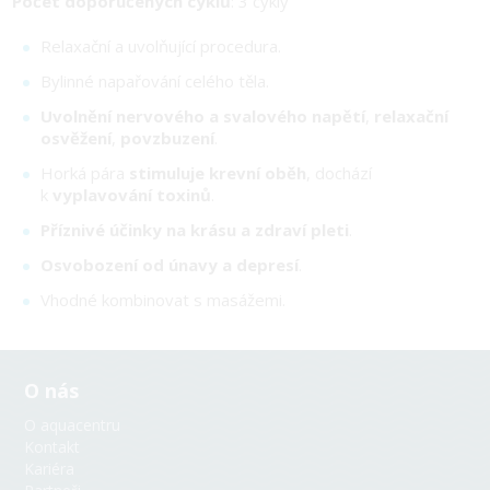
Počet doporučených cyklů
: 3 cykly
Relaxační a uvolňující procedura.
Bylinné napařování celého těla.
Uvolnění nervového a svalového napětí
,
relaxační
osvěžení
,
povzbuzení
.
Horká pára
stimuluje krevní oběh
, dochází
k
vyplavování toxinů
.
Příznivé účinky na krásu a zdraví pleti
.
Osvobození od únavy a depresí
.
Vhodné kombinovat s masážemi.
O nás
O aquacentru
Kontakt
Kariéra