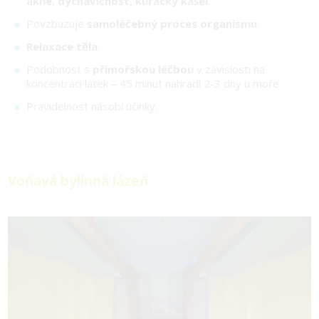
akné, dýchavičnost, kuřácký kašel
.
Povzbuzuje
samoléčebný proces organismu
.
Relaxace těla
.
Podobnost s
přímořskou léčbou
v závislosti na
koncentraci látek – 45 minut nahradí 2-3 dny u moře
Pravidelnost násobí účinky.
Voňavá bylinná lázeň