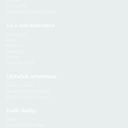
Partneři
Ke stažení
Zpracování osobních údajů
Co u nás naleznete
50m bazén
Aqua
Wellness
Letní pláž
Fitness
Plavecká škola
Užitečné informace
AquaBot
Otevírací doba
Online
Jak se k nám dostanete
Aktuální teploty bazénů
👋 Ahoj! Jsem AquaBot — virtuální
Další služby
asistent plovárny. Zeptej se mě na
teplotu vody, obsazenost, otevírací
Dárky
dobu nebo cokoli jiného!
Narozeninové oslavy