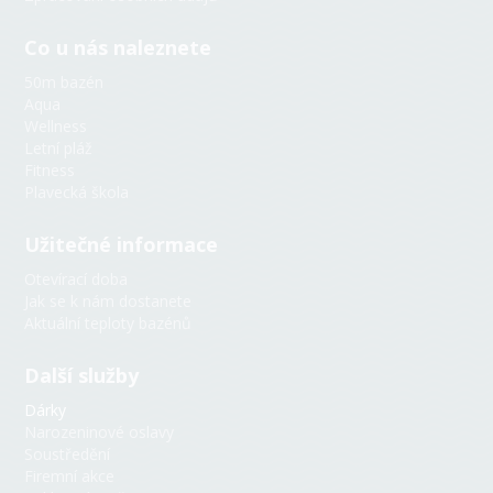
Co u nás naleznete
50m bazén
Aqua
Wellness
Letní pláž
Fitness
Plavecká škola
Užitečné informace
AquaBot
Otevírací doba
Online
Jak se k nám dostanete
Aktuální teploty bazénů
👋 Ahoj! Jsem AquaBot — virtuální
Další služby
asistent plovárny. Zeptej se mě na
teplotu vody, obsazenost, otevírací
Dárky
dobu nebo cokoli jiného!
Narozeninové oslavy
Soustředění
Můžeš se mě například zeptat:
Firemní akce