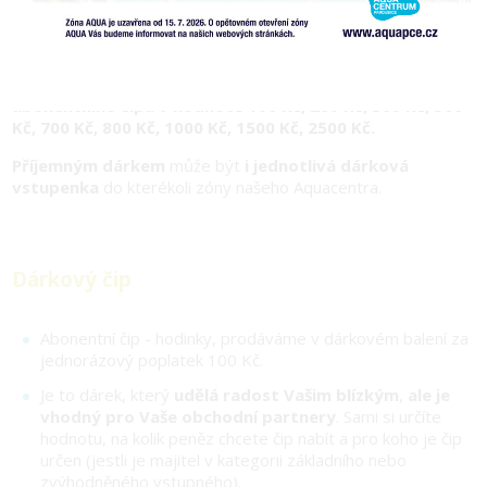
blízkým a obdarujte je dárkem,
který potěší
Můžete si
vybrat dobíjecí kupón
, který slouží k
nabití
abonentního čipu v hodnotě 100 Kč, 200 Kč, 300 Kč, 500
Kč, 700 Kč, 800 Kč, 1000 Kč, 1500 Kč, 2500 Kč.
Příjemným dárkem
může být
i jednotlivá dárková
vstupenka
do kterékoli zóny našeho Aquacentra.
Dárkový čip
Abonentní čip - hodinky, prodáváme v dárkovém balení za
jednorázový poplatek 100 Kč.
Je to dárek, který
udělá radost Vašim blízkým
,
ale je
vhodný pro Vaše obchodní partnery
. Sami si určíte
hodnotu, na kolik peněz chcete čip nabít a pro koho je čip
určen (jestli je majitel v kategorii základního nebo
zvýhodněného vstupného).