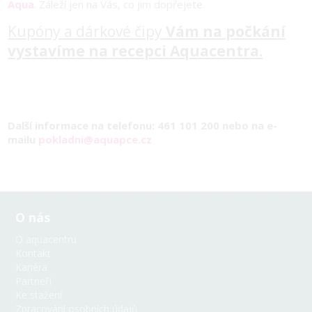
Aqua
. Záleží jen na Vás, co jim dopřejete.
Kupóny a dárkové čipy
Vám na počkání
vystavíme na recepci Aquacentra.
Další informace na telefonu: 461 101 200 nebo na e-
mailu
pokladni@aquapce.cz
O nás
O aquacentru
Kontakt
Kariéra
Partneři
Ke stažení
Zpracování osobních údajů