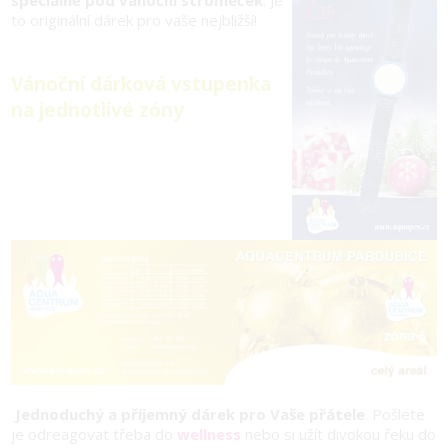
speciálně pod vánoční stromeček
. Je
to originální dárek pro vaše nejbližší!
Vánoční dárková vstupenka
na jednotlivé zóny
Jednoduchý a příjemný dárek pro Vaše přátele
. Pošlete
je odreagovat třeba do
wellness
nebo si užít divokou řeku do