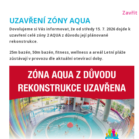
Zavřít
UZAVŘENÍ ZÓNY AQUA
Dovolujeme si Vás informovat, že od středy 15. 7. 2026 dojde k
uzavření celé zóny 2 AQUA z důvodu její plánované
rekonstrukce.
25m bazén, 50m bazén, fitness, wellness a areál Letní pláže
Aktuální počet návštěvníků
zůstávají v provozu dle aktuální otevírací doby.
bazén:
1
|
aqua:
0
|
Letní areál:
58
|
wellness:
0
Teploty venkovních bazénů
rekreační:
26.9
|
brouzdaliště:
24.6
Menu
Dárky
Udělejte radost svým