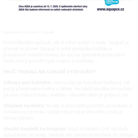
Léto, slunce, osvěžující voda a... nová sportovní výzva!
Letošní prázdniny na koupališti Cihelna přinášejí skvělé
zpestření pro všechny milovníky aktivního odpočinku. Pro
nadcházející sezónu jsme pro vás připravili absolutní hit –
speciální stůl na Teqball.
Pokud hledáte způsob, jak si oživit pobyt u vody, Teqball je
přesně to pravé. Spojuje v sobě dynamiku fotbalu a
preciznost stolního tenisu, to vše na speciálně prohnutém
stole, který prověří vaše reakce a techniku.
PROČ TEQBALL NA CIHELNĚ VYZKOUŠET?
Zábava pro každého:
Hru si užijí jak fotbaloví nadšenci, tak
party přátel nebo rodiny s dětmi. Nezáleží na věku ani na tom,
jak moc máte fotbal v malíčku – hlavním cílem je pobavit se!
Zlepšení techniky:
Skvěle si procvičíte postřeh, koordinaci a
fotbalovou techniku. Každý odraz od prohnutého stolu je
novou výzvou.
Ideální doplněk ke koupání:
Když si budete chtít na chvíli
odpočinout od vody, Teqball vás zaručeně dostane do tempa