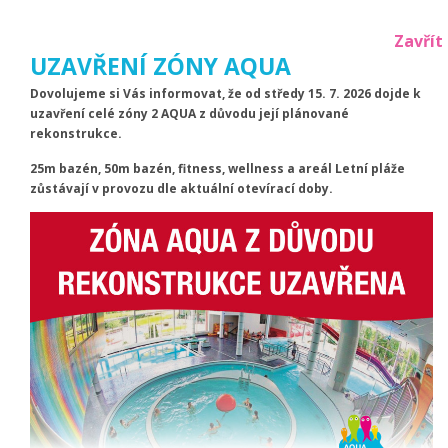
Zavřít
UZAVŘENÍ ZÓNY AQUA
Teplota vody:
26,9°C
Dovolujeme si Vás informovat, že od středy 15. 7. 2026 dojde k
uzavření celé zóny 2 AQUA z důvodu její plánované
(5.8.2026)
rekonstrukce.
25m bazén, 50m bazén, fitness, wellness a areál Letní pláže
Menu
zůstávají v provozu dle aktuální otevírací doby.
NOVINKA NA CIHELNĚ:
Vyzkoušejte si
populární Teqball!
18. 06. 2026